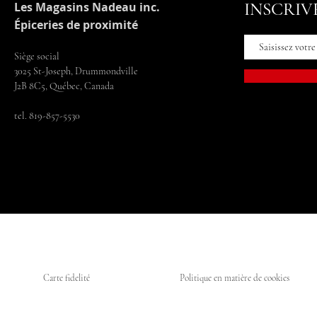
INSCRIV
Les Magasins Nadeau inc.
Épiceries de proximité
Siège social
3025 St-Joseph, Drummondville
J2B 8C5, Québec, Canada
tel. 819-857-5530
Carte fidelité
Politique en matière de cookies