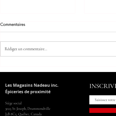
Commentaires
Rédigez un commentaire...
NOUVEAU pains POM dans
Nouveaux pa
tous nos magasins
dans nos ma
INSCRIV
Les Magasins Nadeau inc.
Épiceries de proximité
Siège social
3025 St-Joseph, Drummondville
J2B 8C5, Québec, Canada