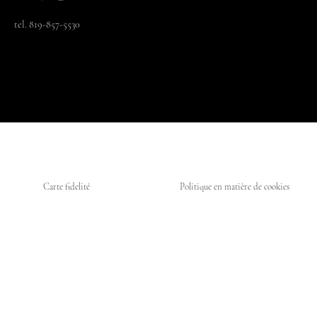
tel. 819-857-5530
Carte fidelité
Politique en matière de cookies