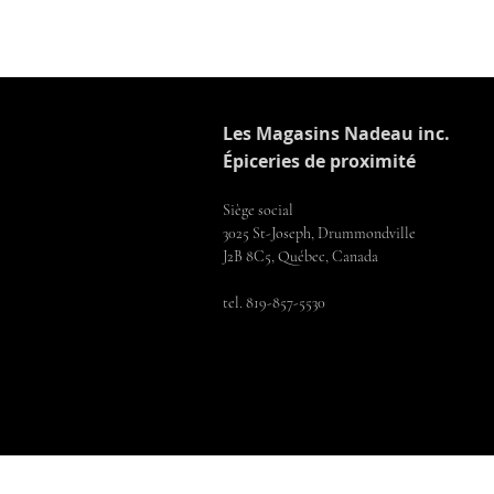
Les Magasins Nadeau inc.
Épiceries de proximité
Siège social
3025 St-Joseph, Drummondville
J2B 8C5, Québec, Canada
tel. 819-857-5530