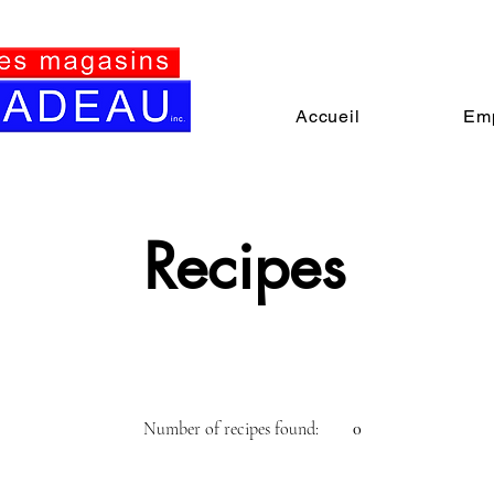
Accueil
Emp
Recipes
Number of recipes found:
0